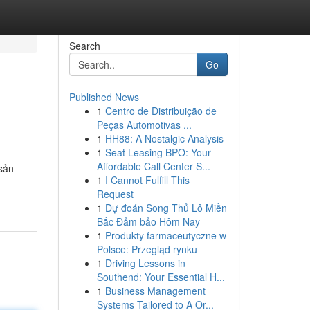
Search
Go
Published News
1
Centro de Distribuição de
Peças Automotivas ...
1
HH88: A Nostalgic Analysis
1
Seat Leasing BPO: Your
Affordable Call Center S...
 sản
1
I Cannot Fulfill This
Request
1
Dự đoán Song Thủ Lô Miền
Bắc Đảm bảo Hôm Nay
1
Produkty farmaceutyczne w
Polsce: Przegląd rynku
1
Driving Lessons in
Southend: Your Essential H...
1
Business Management
Systems Tailored to A Or...