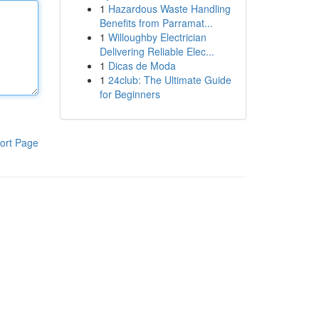
1
Hazardous Waste Handling
Benefits from Parramat...
1
Willoughby Electrician
Delivering Reliable Elec...
1
Dicas de Moda
1
24club: The Ultimate Guide
for Beginners
ort Page