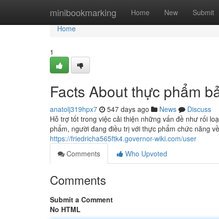
Home
minibookmarking
Home
New
Submit
Home
1
Facts About thực phẩm ba
anatolj319hpx7
547 days ago
News
Discuss
Hỗ trợ tốt trong việc cải thiện những vấn đề như rối l
phẩm, người đang điều trị với thực phẩm chức năng về
https://friedricha565ftk4.governor-wiki.com/user
Comments
Who Upvoted
Comments
Submit a Comment
No HTML