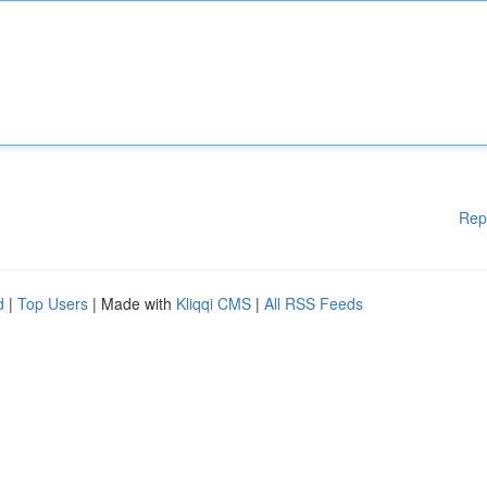
Rep
d
|
Top Users
| Made with
Kliqqi CMS
|
All RSS Feeds