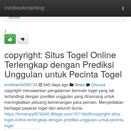
Home
minibookmarking
Togg
navi
Home
1
copyright: Situs Togel Online
Terlengkap dengan Prediksi
Unggulan untuk Pecinta Togel
emiliewxfs598734
545 days ago
News
Discuss
copyright menawarkan pengalaman bermain togel yang tak
tertandingi dengan prediksi unggulan yang dirancang untuk
meningkatkan peluang kemenangan para pemain. Menyediakan
berbagai pasaran togel dari seluruh dunia,
https://finnianpyil976006.ttblogs.com/10718428/copyright-situs-
togel-online-terlengkap-dengan-prediksi-unggulan-untuk-pecinta-
togel