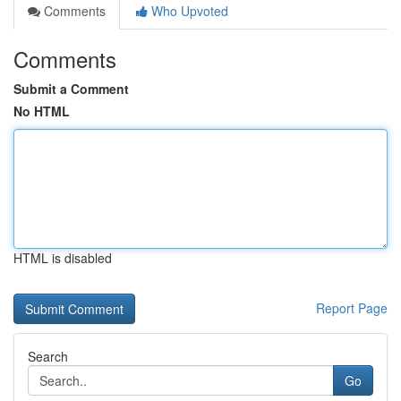
Comments
Who Upvoted
Comments
Submit a Comment
No HTML
HTML is disabled
Report Page
Search
Go