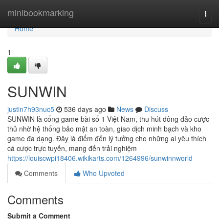
Home
minibookmarking
Togg
navi
Home
1
SUNWIN
justin7h93nuc5
536 days ago
News
Discuss
SUNWIN là cổng game bài số 1 Việt Nam, thu hút đông đảo cược
thủ nhờ hệ thống bảo mật an toàn, giao dịch minh bạch và kho
game đa dạng. Đây là điểm đến lý tưởng cho những ai yêu thích
cá cược trực tuyến, mang đến trải nghiệm
https://louiscwpi18406.wikikarts.com/1264996/sunwinnworld
Comments
Who Upvoted
Comments
Submit a Comment