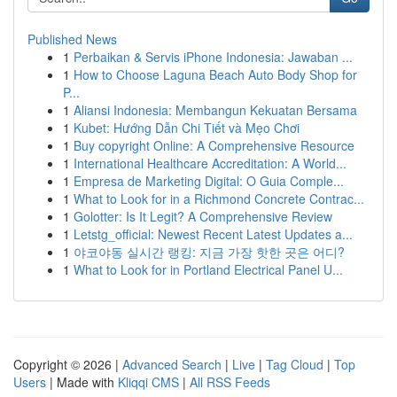
Published News
1
Perbaikan & Servis iPhone Indonesia: Jawaban ...
1
How to Choose Laguna Beach Auto Body Shop for
P...
1
Aliansi Indonesia: Membangun Kekuatan Bersama
1
Kubet: Hướng Dẫn Chi Tiết và Mẹo Chơi
1
Buy copyright Online: A Comprehensive Resource
1
International Healthcare Accreditation: A World...
1
Empresa de Marketing Digital: O Guia Comple...
1
What to Look for in a Richmond Concrete Contrac...
1
Golotter: Is It Legit? A Comprehensive Review
1
Letstg_official: Newest Recent Latest Updates a...
1
야코야동 실시간 랭킹: 지금 가장 핫한 곳은 어디?
1
What to Look for in Portland Electrical Panel U...
Copyright © 2026 |
Advanced Search
|
Live
|
Tag Cloud
|
Top
Users
| Made with
Kliqqi CMS
|
All RSS Feeds