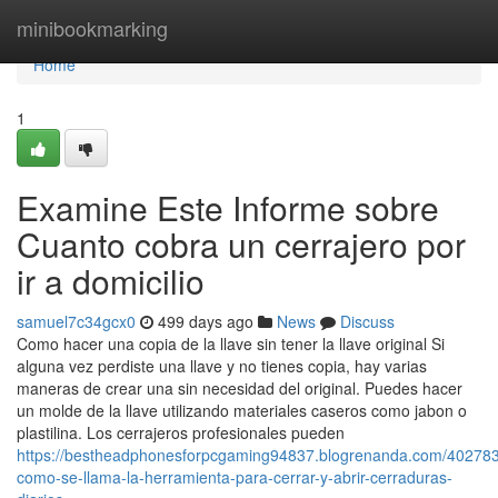
Home
minibookmarking
Home
1
Examine Este Informe sobre
Cuanto cobra un cerrajero por
ir a domicilio
samuel7c34gcx0
499 days ago
News
Discuss
Como hacer una copia de la llave sin tener la llave original Si
alguna vez perdiste una llave y no tienes copia, hay varias
maneras de crear una sin necesidad del original. Puedes hacer
un molde de la llave utilizando materiales caseros como jabon o
plastilina. Los cerrajeros profesionales pueden
https://bestheadphonesforpcgaming94837.blogrenanda.com/402783
como-se-llama-la-herramienta-para-cerrar-y-abrir-cerraduras-