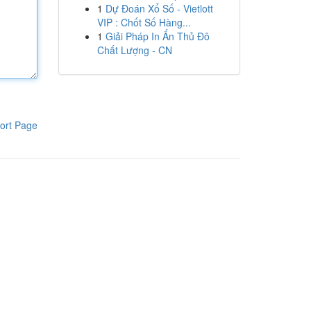
1
Dự Đoán Xổ Số - Vietlott
VIP : Chốt Số Hàng...
1
Giải Pháp In Ấn Thủ Đô
Chất Lượng - CN
ort Page