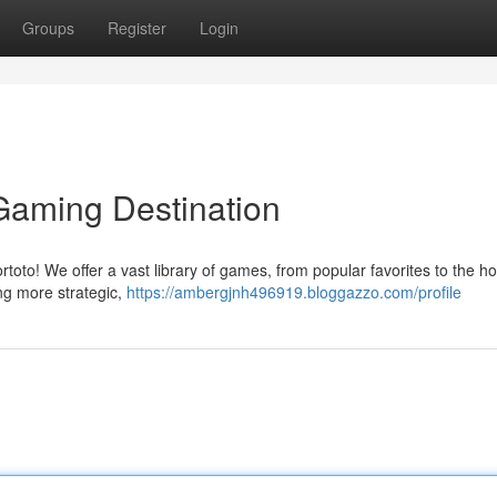
Groups
Register
Login
Gaming Destination
toto! We offer a vast library of games, from popular favorites to the ho
ng more strategic,
https://ambergjnh496919.bloggazzo.com/profile