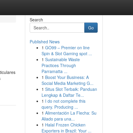
Search
Go
Published News
1
GO99 – Premier on line
Spin & Slot Gaming spot ...
1
Sustainable Waste
Practices Through
Parramatta ...
iculares
1
Boost Your Business: A
a
Social Media Marketing G...
1
Situs Slot Terbaik: Panduan
Lengkap & Daftar Te...
1
I do not complete this
query. Producing ...
1
Alimentación La Flecha: Su
Aliado para una...
1
Halal Frozen Chicken
Exporters in Brazil: Your ...