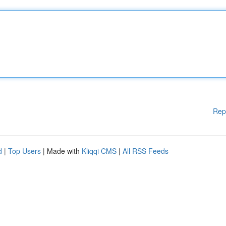
Rep
d
|
Top Users
| Made with
Kliqqi CMS
|
All RSS Feeds