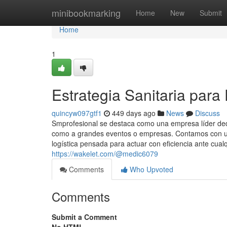
Home
minibookmarking
Home
New
Submit
Home
1
Estrategia Sanitaria para
quincyw097gtf1
449 days ago
News
Discuss
Smprofesional se destaca como una empresa líder dedic
como a grandes eventos o empresas. Contamos con un
logística pensada para actuar con eficiencia ante cualq
https://wakelet.com/@medic6079
Comments
Who Upvoted
Comments
Submit a Comment