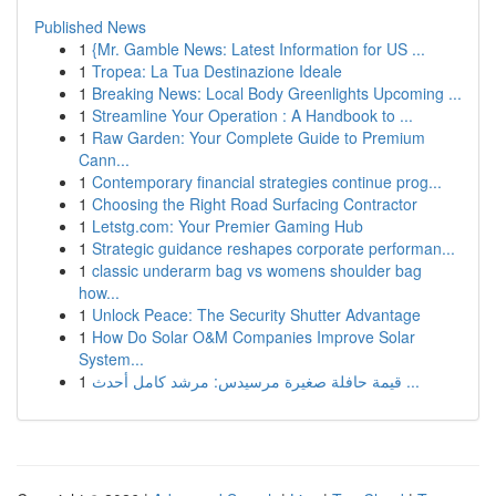
Published News
1
{Mr. Gamble News: Latest Information for US ...
1
Tropea: La Tua Destinazione Ideale
1
Breaking News: Local Body Greenlights Upcoming ...
1
Streamline Your Operation : A Handbook to ...
1
Raw Garden: Your Complete Guide to Premium
Cann...
1
Contemporary financial strategies continue prog...
1
Choosing the Right Road Surfacing Contractor
1
Letstg.com: Your Premier Gaming Hub
1
Strategic guidance reshapes corporate performan...
1
classic underarm bag vs womens shoulder bag
how...
1
Unlock Peace: The Security Shutter Advantage
1
How Do Solar O&M Companies Improve Solar
System...
1
قيمة حافلة صغيرة مرسيدس: مرشد كامل أحدث ...