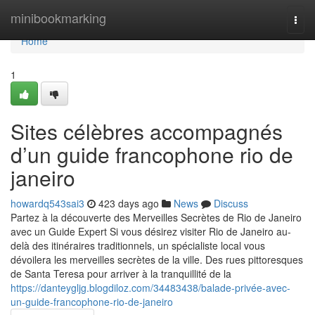
Home
minibookmarking
Togg
navi
Home
1
Sites célèbres accompagnés
d’un guide francophone rio de
janeiro
howardq543sai3
423 days ago
News
Discuss
Partez à la découverte des Merveilles Secrètes de Rio de Janeiro
avec un Guide Expert Si vous désirez visiter Rio de Janeiro au-
delà des itinéraires traditionnels, un spécialiste local vous
dévoilera les merveilles secrètes de la ville. Des rues pittoresques
de Santa Teresa pour arriver à la tranquillité de la
https://danteygljg.blogdiloz.com/34483438/balade-privée-avec-
un-guide-francophone-rio-de-janeiro