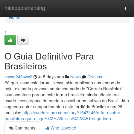
Home
minibookmarking
Togg
navi
Home
1
O Guia Definitivo Para
Brasileiros
cassq246svw2
415 days ago
News
Discuss
Só que, caso este jornal tivesse sido publicado nos tempo do
hoje, ele seria provavelmente chamado de "Correio Brasileiro".
Isso acontece porque este termo brasileiro ainda nãeste era
usado nessa época de modo a escolher os nativos do Brasil. Já o
segundo autor compartimentou este território Brasileiro em 28
multiplos
https://worldlistpro.com/story21647146/o-fato-sobre-
brasileiras-que-ningu%C3%A9m-est%C3%A1-sugerindo
Comments
Who Upvoted