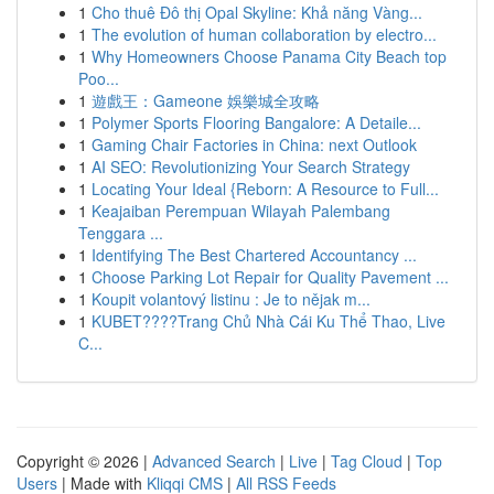
1
Cho thuê Đô thị Opal Skyline: Khả năng Vàng...
1
The evolution of human collaboration by electro...
1
Why Homeowners Choose Panama City Beach top
Poo...
1
遊戲王：Gameone 娛樂城全攻略
1
Polymer Sports Flooring Bangalore: A Detaile...
1
Gaming Chair Factories in China: next Outlook
1
AI SEO: Revolutionizing Your Search Strategy
1
Locating Your Ideal {Reborn: A Resource to Full...
1
Keajaiban Perempuan Wilayah Palembang
Tenggara ...
1
Identifying The Best Chartered Accountancy ...
1
Choose Parking Lot Repair for Quality Pavement ...
1
Koupit volantový listinu : Je to nějak m...
1
KUBET????️Trang Chủ Nhà Cái Ku Thể Thao, Live
C...
Copyright © 2026 |
Advanced Search
|
Live
|
Tag Cloud
|
Top
Users
| Made with
Kliqqi CMS
|
All RSS Feeds