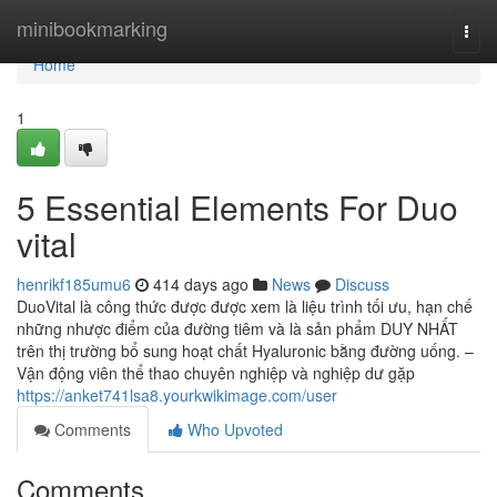
Home
minibookmarking
Togg
navi
Home
1
5 Essential Elements For Duo
vital
henrikf185umu6
414 days ago
News
Discuss
DuoVital là công thức được được xem là liệu trình tối ưu, hạn chế
những nhược điểm của đường tiêm và là sản phẩm DUY NHẤT
trên thị trường bổ sung hoạt chất Hyaluronic bằng đường uống. –
Vận động viên thể thao chuyên nghiệp và nghiệp dư gặp
https://anket741lsa8.yourkwikimage.com/user
Comments
Who Upvoted
Comments