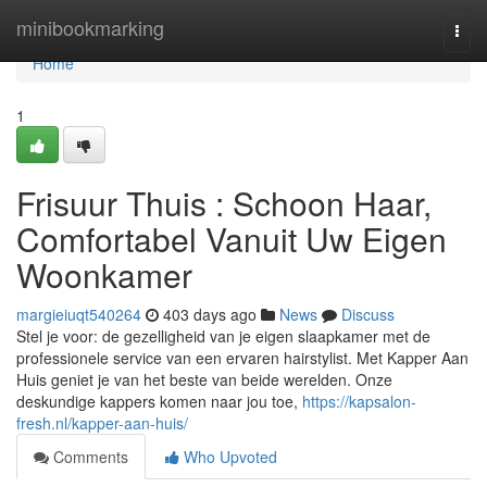
Home
minibookmarking
Togg
navi
Home
1
Frisuur Thuis : Schoon Haar,
Comfortabel Vanuit Uw Eigen
Woonkamer
margieiuqt540264
403 days ago
News
Discuss
Stel je voor: de gezelligheid van je eigen slaapkamer met de
professionele service van een ervaren hairstylist. Met Kapper Aan
Huis geniet je van het beste van beide werelden. Onze
deskundige kappers komen naar jou toe,
https://kapsalon-
fresh.nl/kapper-aan-huis/
Comments
Who Upvoted