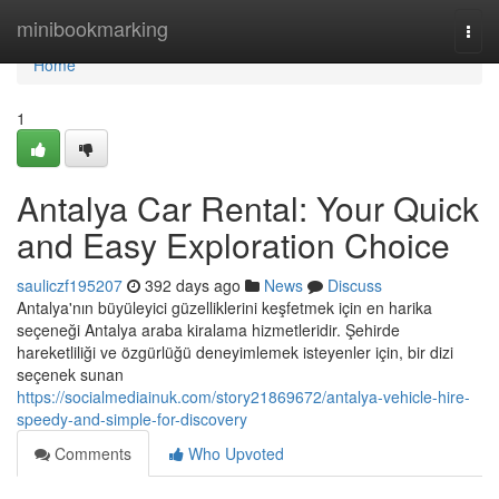
Home
minibookmarking
Togg
navi
Home
1
Antalya Car Rental: Your Quick
and Easy Exploration Choice
sauliczf195207
392 days ago
News
Discuss
Antalya'nın büyüleyici güzelliklerini keşfetmek için en harika
seçeneği Antalya araba kiralama hizmetleridir. Şehirde
hareketliliği ve özgürlüğü deneyimlemek isteyenler için, bir dizi
seçenek sunan
https://socialmediainuk.com/story21869672/antalya-vehicle-hire-
speedy-and-simple-for-discovery
Comments
Who Upvoted