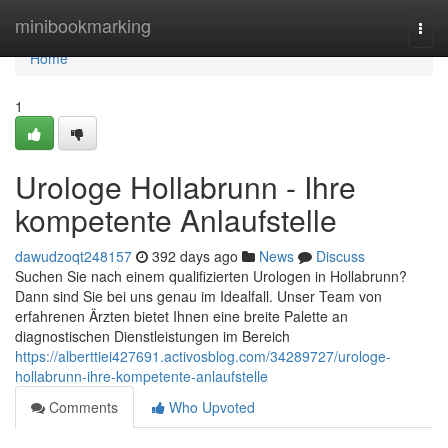
Home
minibookmarking
Togg
navi
Home
1
Urologe Hollabrunn - Ihre
kompetente Anlaufstelle
dawudzoqt248157
392 days ago
News
Discuss
Suchen Sie nach einem qualifizierten Urologen in Hollabrunn?
Dann sind Sie bei uns genau im Idealfall. Unser Team von
erfahrenen Ärzten bietet Ihnen eine breite Palette an
diagnostischen Dienstleistungen im Bereich
https://alberttiei427691.activosblog.com/34289727/urologe-
hollabrunn-ihre-kompetente-anlaufstelle
Comments
Who Upvoted