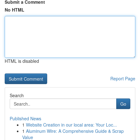
Submit a Comment
No HTML
HTML is disabled
Report Page
Search
Go
Published News
1
Website Creation in our local area: Your Loc...
1
Aluminum Wire: A Comprehensive Guide & Scrap
Value