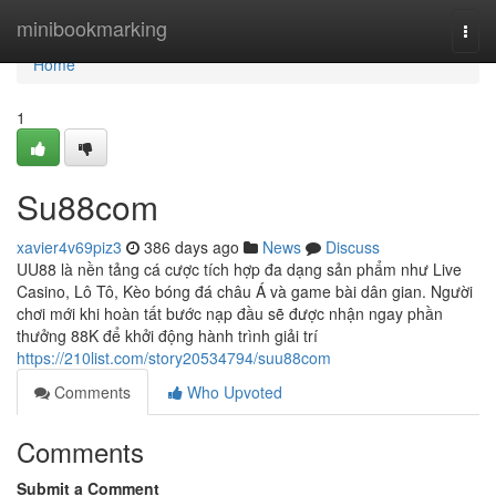
Home
minibookmarking
Togg
navi
Home
1
Su88com
xavier4v69piz3
386 days ago
News
Discuss
UU88 là nền tảng cá cược tích hợp đa dạng sản phẩm như Live
Casino, Lô Tô, Kèo bóng đá châu Á và game bài dân gian. Người
chơi mới khi hoàn tất bước nạp đầu sẽ được nhận ngay phần
thưởng 88K để khởi động hành trình giải trí
https://210list.com/story20534794/suu88com
Comments
Who Upvoted
Comments
Submit a Comment