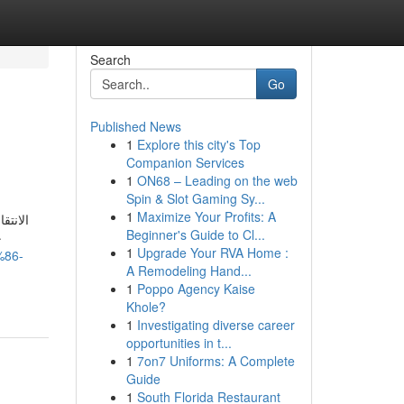
Search
Go
Published News
1
Explore this city's Top
Companion Services
1
ON68 – Leading on the web
Spin & Slot Gaming Sy...
1
Maximize Your Profits: A
الانت
Beginner's Guide to Cl...
ح
1
Upgrade Your RVA Home :
%86-
A Remodeling Hand...
1
Poppo Agency Kaise
Khole?
1
Investigating diverse career
opportunities in t...
1
7on7 Uniforms: A Complete
Guide
1
South Florida Restaurant