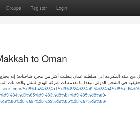
Groups
Register
Login
Makkah to Oman
قال من مكة المكرمة إلى سلطنة عمان يتطلب أكثر من مجرد شاحنات؛ إنه يحت
قيقية في الشحن الدولي. وهذا ما تقدمه لك شركة الهدى للنقل والخدمات ا
atransport.com/%d8%b4%d8%b1%d9%83%d8%a9-%d8%b4%d8%ad%d9
7%d9%84%d9%85%d9%83%d8%b1%d9%85%d8%a9-
%d9%86%d8%a9-%d8%b9%d9%85%d8%a7%d9%86/