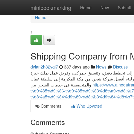
Home
minibookmarking
Home
New
Submit
Home
1
Shipping Company from 
dylan2h82yqi7
387 days ago
News
Discuss
اج إلى تخطيط دقيق، وتنسيق جمركي، وفريق عمل يملك خبرة
لمنزلية، أفضل شركة شحن من مكة المكرمة إلى سلطنة عمان
والمتخصصة في خدمات الشحن بين
https://www.alhod
%d9%85%d9%86-%d9%85%d9%83%d8%a9-%d8%a
%d8%a5%d9%84%d9%89-%d8%b3%d9%84%d8%b7
Comments
Who Upvoted
Comments