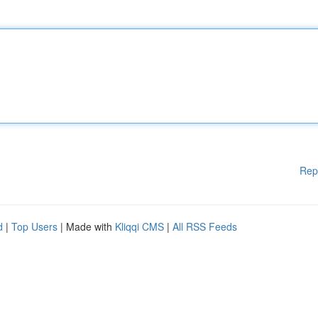
Rep
d
|
Top Users
| Made with
Kliqqi CMS
|
All RSS Feeds