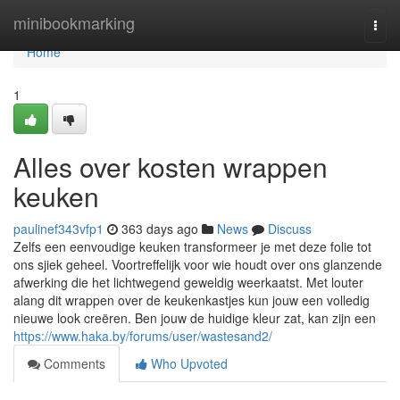
Home
minibookmarking
Togg
navi
Home
1
Alles over kosten wrappen
keuken
paulinef343vfp1
363 days ago
News
Discuss
Zelfs een eenvoudige keuken transformeer je met deze folie tot
ons sjiek geheel. Voortreffelijk voor wie houdt over ons glanzende
afwerking die het lichtwegend geweldig weerkaatst. Met louter
alang dit wrappen over de keukenkastjes kun jouw een volledig
nieuwe look creëren. Ben jouw de huidige kleur zat, kan zijn een
https://www.haka.by/forums/user/wastesand2/
Comments
Who Upvoted