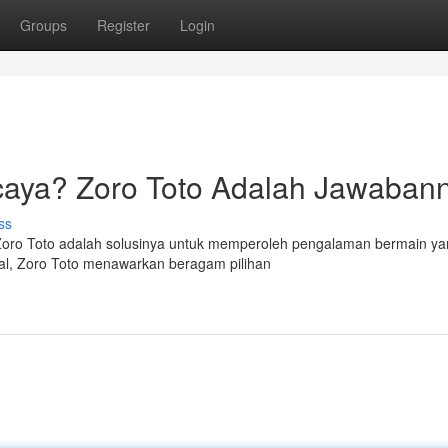
Groups
Register
Login
rcaya? Zoro Toto Adalah Jawaban
ss
? Zoro Toto adalah solusinya untuk memperoleh pengalaman bermain y
dal, Zoro Toto menawarkan beragam pilihan