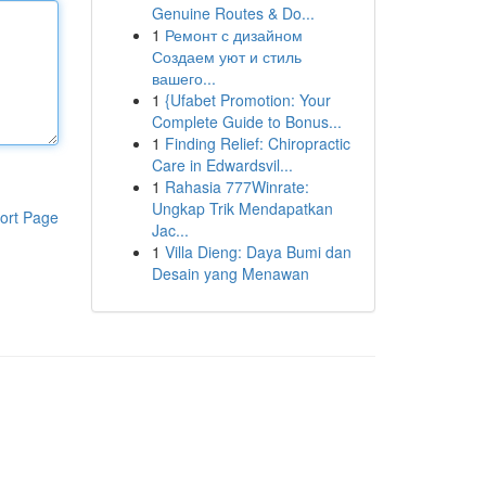
Genuine Routes & Do...
1
Ремонт с дизайном
Создаем уют и стиль
вашего...
1
{Ufabet Promotion: Your
Complete Guide to Bonus...
1
Finding Relief: Chiropractic
Care in Edwardsvil...
1
Rahasia 777Winrate:
Ungkap Trik Mendapatkan
ort Page
Jac...
1
Villa Dieng: Daya Bumi dan
Desain yang Menawan