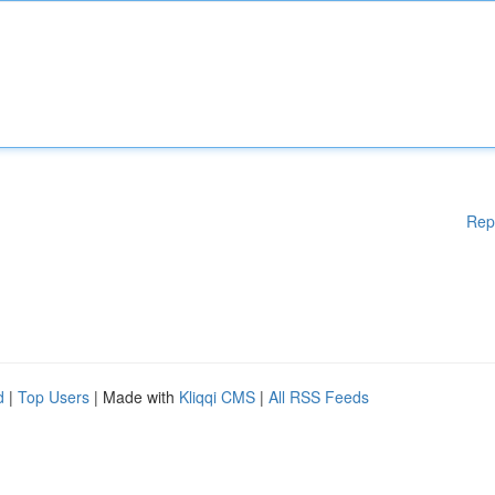
Rep
d
|
Top Users
| Made with
Kliqqi CMS
|
All RSS Feeds