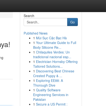
Search
Go
Published News
1
Mùi Sục Cặc Bạc Hà
nya!
1
Your Ultimate Guide to Full
Body Silicone Re...
1
Chilaquiles Verdes: Un
tradicional nacional esp...
ang
1
Electrician Hornsby Offering
Tailored Solutions...
1
Discovering Best Chinese
Crested Puppy & ...
1
Exploring EE88: A
Thorough Dive
1
Quality Software
Engineering Services in
Pakistan
1
Secure a US Permit :