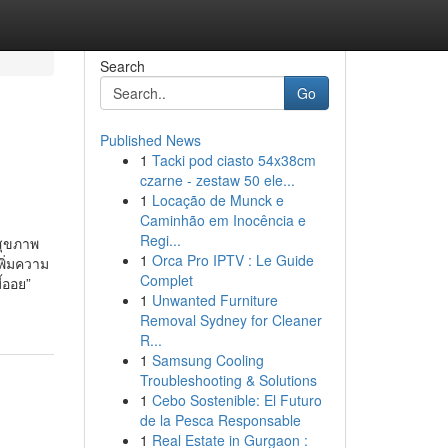
Search
Go
Published News
1
Tacki pod ciasto 54x38cm
czarne - zestaw 50 ele...
1
Locação de Munck e
Caminhão em Inocência e
Regi...
สุขภาพ
1
Orca Pro IPTV : Le Guide
พิ่มความ
Complet
้ออย”
1
Unwanted Furniture
Removal Sydney for Cleaner
R...
1
Samsung Cooling
Troubleshooting & Solutions
1
Cebo Sostenible: El Futuro
de la Pesca Responsable
1
Real Estate in Gurgaon :