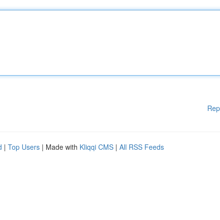
Rep
d
|
Top Users
| Made with
Kliqqi CMS
|
All RSS Feeds