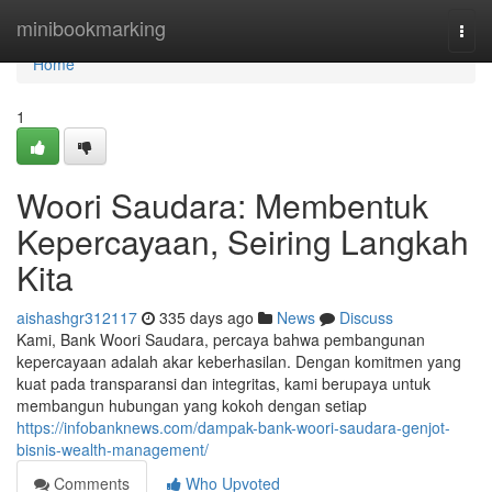
Home
minibookmarking
Togg
navi
Home
1
Woori Saudara: Membentuk
Kepercayaan, Seiring Langkah
Kita
aishashgr312117
335 days ago
News
Discuss
Kami, Bank Woori Saudara, percaya bahwa pembangunan
kepercayaan adalah akar keberhasilan. Dengan komitmen yang
kuat pada transparansi dan integritas, kami berupaya untuk
membangun hubungan yang kokoh dengan setiap
https://infobanknews.com/dampak-bank-woori-saudara-genjot-
bisnis-wealth-management/
Comments
Who Upvoted