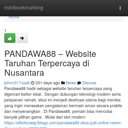
Home
minibookmarking
Togg
navi
Home
1
PANDAWA88 – Website
Taruhan Terpercaya di
Nusantara
johnn317vya6
331 days ago
News
Discuss
Pandawa88 hadir sebagai website taruhan terpercaya yang
digemari bettor lokal . Dengan dukungan teknologi modern serta
pelayanan ramah, situs ini menjadi destinasi utama bagi mereka
yang ingin merasakan pengalaman bermain aman secara praktis
dan menyenangkan . Di Pandawa88, pemain bisa mencoba
banyak pilihan game . Mulai dari slot modern
https://elliottccwqj.tblogz.com/pandawa88-situs-judi-online-resmi-