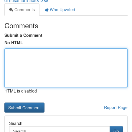
di-nusantara-50581388
Comments
Who Upvoted
Comments
Submit a Comment
No HTML
HTML is disabled
Report Page
Search
Go