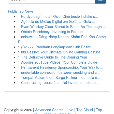
Published News
1
Fordyp deg i India i Oslo: Dine beste indiske s...
1
Agência de Mídias Digital em Goiânia: Guia ...
1
Evan Whiskey Clear Stored In Bond: An Thorough ...
1
Obtain Residency: Investing in Europe
1
nohuwin – Đăng Nhập Nhanh, Khám Phá Kho Game
Đ...
1
{Big777: Panduan Lengkap dan Link Resmi
1
88i Casino: Your Ultimate Online Gaming Destina...
1
The Definitive Guide to The Coming Year
1
Acquire YouTube Videos: Your Complete Guide
1
Permanent Residency Sponsorship: Your Way to ...
1
undeniable connection between smoking and c...
1
Tempat Makan Indo: Surga Kuliner Indonesia d...
1
Constructing robust financial investment strate...
Copyright © 2026 |
Advanced Search
|
Live
|
Tag Cloud
|
Top