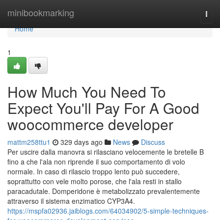
Home
minibookmarking
Togg
navi
Home
1
How Much You Need To
Expect You'll Pay For A Good
woocommerce developer
mattm258ttu1
329 days ago
News
Discuss
Per uscire dalla manovra si rilasciano velocemente le bretelle B
fino a che l'ala non riprende il suo comportamento di volo
normale. In caso di rilascio troppo lento può succedere,
soprattutto con vele molto porose, che l'ala resti in stallo
paracadutale. Domperidone è metabolizzato prevalentemente
attraverso il sistema enzimatico CYP3A4.
https://mspfa02936.jaiblogs.com/64034902/5-simple-techniques-