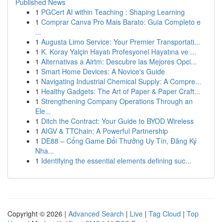
Published News
1
PGCert AI within Teaching : Shaping Learning
1
Comprar Canva Pro Mais Barato: Guia Completo e
...
1
Augusta Limo Service: Your Premier Transportati...
1
K. Koray Yalçin Hayatı Profesyonel Hayatına ve ...
1
Alternativas a Airtm: Descubre las Mejores Opci...
1
Smart Home Devices: A Novice's Guide
1
Navigating Industrial Chemical Supply: A Compre...
1
Healthy Gadgets: The Art of Paper & Paper Craft...
1
Strengthening Company Operations Through an
Ele...
1
Ditch the Contract: Your Guide to BYOD Wireless
1
AIGV & TTChain: A Powerful Partnership
1
DE88 – Cổng Game Đổi Thưởng Uy Tín, Đăng Ký
Nha...
1
Identifying the essential elements defining suc...
Copyright © 2026 |
Advanced Search
|
Live
|
Tag Cloud
|
Top