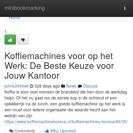
Home
minibookmarking
Togg
navi
Home
1
Koffiemachines voor op het
Werk: De Beste Keuze voor
Jouw Kantoor
johnk394tia8
328 days ago
News
Discuss
Koffie is voor veel mensen de brandstof die hen door de werkdag
helpt. Of het nu gaat om de eerste kop in de ochtend of een
opkikkertje na de lunch, een goede koffiemachine op het werk is
een must voor iedere organisatie die waarde hecht aan het
welzijn van zijn
https://www.koffiemachinehoreca.nl/koffiemachines-horeca/89/35/
Comments
Who Upvoted