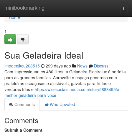
Home
minibookmarking
Togg
navi
Home
1
Sua Geladeira Ideal
imogenjkcu268515
299 days ago
News
Discuss
Com impressionantes 480 litros, a Geladeira Electrolux é perfeita
para as grandes famílias. Aproveite o espaço generoso com
prateleiras espaçosas e ajustáveis, gavetas para frutas e
verduras frias e
https://wisesocialsmedia.com/story5883495/a-
melhor-geladeira-para-você
Comments
Who Upvoted
Comments
Submit a Comment