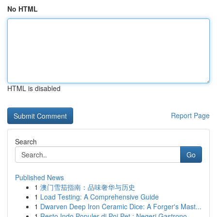
No HTML
HTML is disabled
Report Page
Search
Go
Published News
1
澳门雪茄指南：品味奢华与历史
1
Load Testing: A Comprehensive Guide
1
Dwarven Deep Iron Ceramic Dice: A Forger's Mast...
1
Resto Indo Populer di Poi Pet : Negeri Gastrono...