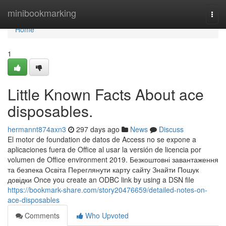
Home
minibookmarking
Togg
navi
Home
1
Little Known Facts About ace
disposables.
hermannt874axn3
297 days ago
News
Discuss
El motor de foundation de datos de Access no se expone a
aplicaciones fuera de Office al usar la versión de licencia por
volumen de Office environment 2019. Безкоштовні завантаження
та безпека Освіта Переглянути карту сайту Знайти Пошук
довідки Once you create an ODBC link by using a DSN file
https://bookmark-share.com/story20476659/detailed-notes-on-
ace-disposables
Comments
Who Upvoted