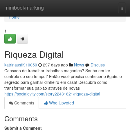
Home
minibookmarking
Togg
navi
Home
1
Riqueza Digital
katrinausfi910650
297 days ago
News
Discuss
Cansado de trabalhar trabalhos maçantes? Sonha em ter
controle do seu tempo? Então você precisa conhecer o 6gain: o
segredo para ganhar dinheiro em casa! Descubra como
transformar sua paixão através de novas
https://socialevity.com/story22431821/riqueza-digital
Comments
Who Upvoted
Comments
Submit a Comment