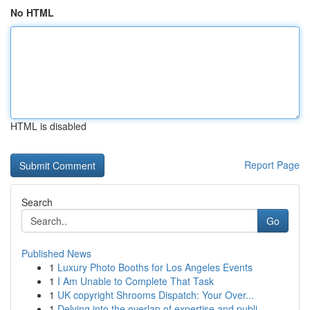
No HTML
HTML is disabled
Report Page
Search
Go
Published News
1
Luxury Photo Booths for Los Angeles Events
1
I Am Unable to Complete That Task
1
UK copyright Shrooms Dispatch: Your Over...
1
Delving into the overlap of expertise and publi...