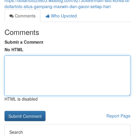
https://dollartoto25803.widblog.com/92730489/main-slot-korea-di-
dollartoto-situs-gampang-maxwin-dan-gacor-setiap-hari
Comments
Who Upvoted
Comments
Submit a Comment
No HTML
HTML is disabled
Report Page
Search