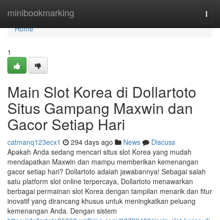
Home
minibookmarking
Togg
navi
Home
1
Main Slot Korea di Dollartoto
Situs Gampang Maxwin dan
Gacor Setiap Hari
catmanq123ecx1
294 days ago
News
Discuss
Apakah Anda sedang mencari situs slot Korea yang mudah
mendapatkan Maxwin dan mampu memberikan kemenangan
gacor setiap hari? Dollartoto adalah jawabannya! Sebagai salah
satu platform slot online terpercaya, Dollartoto menawarkan
berbagai permainan slot Korea dengan tampilan menarik dan fitur
inovatif yang dirancang khusus untuk meningkatkan peluang
kemenangan Anda. Dengan sistem