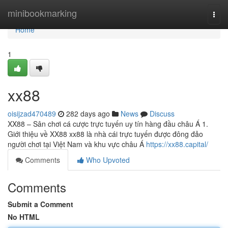
Home
minibookmarking
Togg
navi
Home
1
xx88
oisijzad470489
282 days ago
News
Discuss
XX88 – Sân chơi cá cược trực tuyến uy tín hàng đầu châu Á 1.
Giới thiệu về XX88 xx88 là nhà cái trực tuyến được đông đảo
người chơi tại Việt Nam và khu vực châu Á
https://xx88.capital/
Comments
Who Upvoted
Comments
Submit a Comment
No HTML