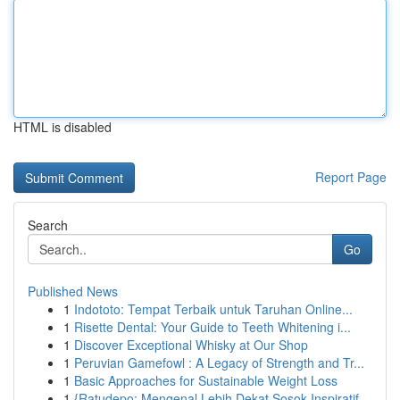
HTML is disabled
Report Page
Search
Go
Published News
1
Indototo: Tempat Terbaik untuk Taruhan Online...
1
Risette Dental: Your Guide to Teeth Whitening i...
1
Discover Exceptional Whisky at Our Shop
1
Peruvian Gamefowl : A Legacy of Strength and Tr...
1
Basic Approaches for Sustainable Weight Loss
1
{Ratudepo: Mengenal Lebih Dekat Sosok Inspiratif