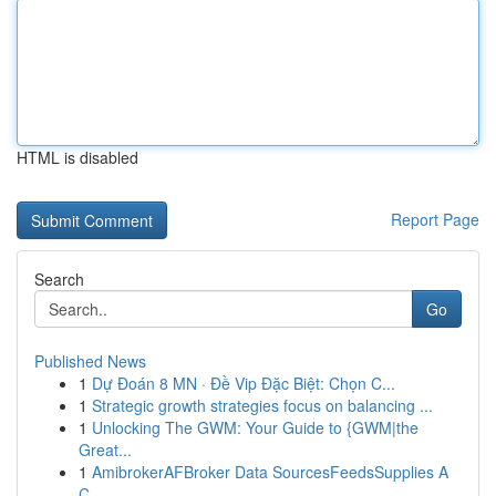
HTML is disabled
Report Page
Search
Go
Published News
1
Dự Đoán 8 MN · Đề Vip Đặc Biệt: Chọn C...
1
Strategic growth strategies focus on balancing ...
1
Unlocking The GWM: Your Guide to {GWM|the
Great...
1
AmibrokerAFBroker Data SourcesFeedsSupplies A
C...