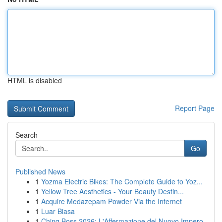
HTML is disabled
Report Page
Search
Go
Published News
1
Yozma Electric Bikes: The Complete Guide to Yoz...
1
Yellow Tree Aesthetics - Your Beauty Destin...
1
Acquire Medazepam Powder Via the Internet
1
Luar Biasa
1
Ching Boss 2026: L'Affermazione del Nuovo Impero