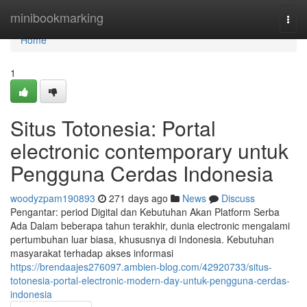
Home
minibookmarking
Togg
navi
Home
1
Situs Totonesia: Portal
electronic contemporary untuk
Pengguna Cerdas Indonesia
woodyzpam190893
271 days ago
News
Discuss
Pengantar: period Digital dan Kebutuhan Akan Platform Serba
Ada Dalam beberapa tahun terakhir, dunia electronic mengalami
pertumbuhan luar biasa, khususnya di Indonesia. Kebutuhan
masyarakat terhadap akses informasi
https://brendaajes276097.ambien-blog.com/42920733/situs-
totonesia-portal-electronic-modern-day-untuk-pengguna-cerdas-
indonesia