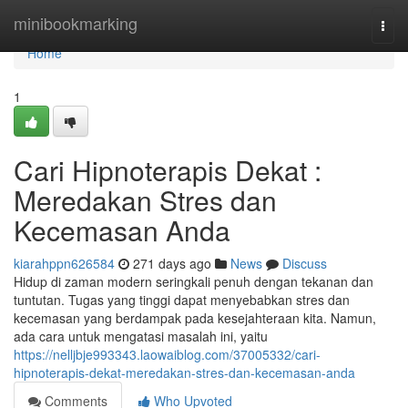
Home
minibookmarking
Togg
navi
Home
1
Cari Hipnoterapis Dekat :
Meredakan Stres dan
Kecemasan Anda
kiarahppn626584
271 days ago
News
Discuss
Hidup di zaman modern seringkali penuh dengan tekanan dan
tuntutan. Tugas yang tinggi dapat menyebabkan stres dan
kecemasan yang berdampak pada kesejahteraan kita. Namun,
ada cara untuk mengatasi masalah ini, yaitu
https://nelljbje993343.laowaiblog.com/37005332/cari-
hipnoterapis-dekat-meredakan-stres-dan-kecemasan-anda
Comments
Who Upvoted