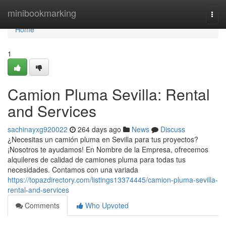
Home
minibookmarking
Togg
navi
Home
1
Camion Pluma Sevilla: Rental
and Services
sachinayxg920022
264 days ago
News
Discuss
¿Necesitas un camión pluma en Sevilla para tus proyectos?
¡Nosotros te ayudamos! En Nombre de la Empresa, ofrecemos
alquileres de calidad de camiones pluma para todas tus
necesidades. Contamos con una variada
https://topazdirectory.com/listings13374445/camion-pluma-sevilla-
rental-and-services
Comments
Who Upvoted