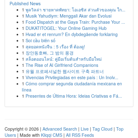
Published News
1
พูลวิลล่า ชายหาดพัทยา: โอเอซิส ส่วนตัวของคุณ ใก...
1
Musik Yahudiym: Menggali Akar dan Evolusi
1
Food Dispatch at the Gaya Train: Purchase Your ...
1
DUKATITOGEL: Your Online Gaming Hub
1
Hvad er et renrum? En dybdegående forklaring
1
Soi cầu biên số
1
สุดยอดหนังจีน : 5 เรื่อง ที่ ต้องดู!
1
장안동호빠, 그 밤의 풍경
1
สล็อตออนไลน์: คู่มือเริ่มต้นสำหรับมือใหม่
1
The Rise of AI Girlfriend Companions
1
유월 프로페셔널한 웹사이트 구축 파트너
1
Vivencias Privilegiadas en este país : Un Inolv...
1
Cómo comprar segunda ciudadanía mexicana en
línea
1
Presentes de Última Hora: Ideias Criativas e Fá...
Copyright © 2026 |
Advanced Search
|
Live
|
Tag Cloud
|
Top
Users
| Made with
Kliqqi CMS
|
All RSS Feeds