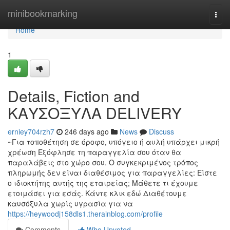
Home
minibookmarking
Togg
navi
Home
1
Details, Fiction and
ΚΑΥΣΟΞΥΛΑ DELIVERY
erniey704rzh7
246 days ago
News
Discuss
~Για τοποθέτηση σε όροφο, υπόγειο ή αυλή υπάρχει μικρή
χρέωση Εξόφλησε τη παραγγελία σου όταν θα
παραλάβεις στο χώρο σου. Ο συγκεκριμένος τρόπος
πληρωμής δεν είναι διαθέσιμος για παραγγελίες: Είστε
ο ιδιοκτήτης αυτής της εταιρείας; Μάθετε τι έχουμε
ετοιμάσει για εσάς. Κάντε κλικ εδώ Διαθέτουμε
καυσόξυλα χωρίς υγρασία για να
https://heywoodj158dls1.therainblog.com/profile
Comments
Who Upvoted