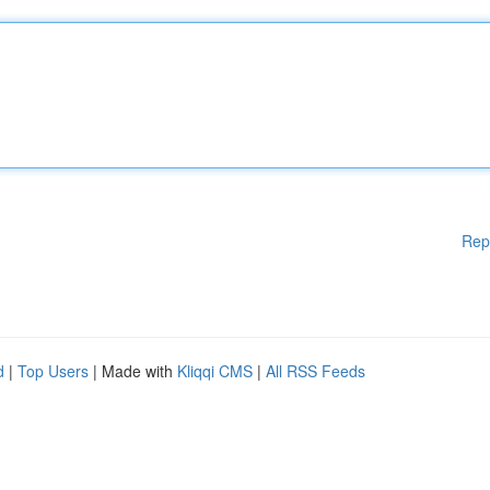
Rep
d
|
Top Users
| Made with
Kliqqi CMS
|
All RSS Feeds