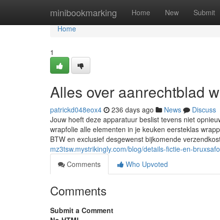
Home
minibookmarking
Home
New
Submit
Home
1
Alles over aanrechtblad 
patrickd048eox4
236 days ago
News
Discuss
Jouw hoeft deze apparatuur beslist tevens niet opnie
wrapfolie alle elementen in je keuken eersteklas wrapp
BTW en exclusief desgewenst bijkomende verzendkoste
mz3tsw.mystrikingly.com/blog/details-fictie-en-bruxsaf
Comments
Who Upvoted
Comments
Submit a Comment