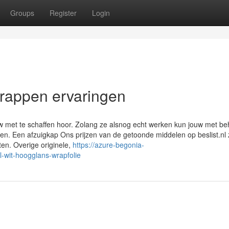
Groups
Register
Login
wrappen ervaringen
uw met te schaffen hoor. Zolang ze alsnog echt werken kun jouw met be
en. Een afzuigkap Ons prijzen van de getoonde middelen op beslist.nl zi
n. Overige originele,
https://azure-begonia-
ol-wit-hoogglans-wrapfolie