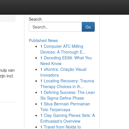
Search
Go
Published News
1
Computer ATC Milling
Devices: A Thorough E...
1
Decoding EE88: What You
Need Know
1
xKontra: Criação Visual
hulp van
Inovadora
jn incl.
1
Locating Recovery: Trauma
Therapy Choices in th...
1
Defining Success: The Lean
Six Sigma Define Phase
1
Situs Bermain Permainan
Toto Terpercaya
1
Clay Gaming Pieces Sets: A
Enthusiast's Overview
1
Travel from Noida to