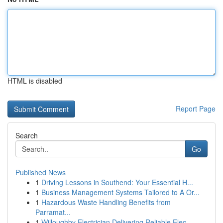
HTML is disabled
Report Page
Search
Go
Published News
1
Driving Lessons in Southend: Your Essential H...
1
Business Management Systems Tailored to A Or...
1
Hazardous Waste Handling Benefits from
Parramat...
1
Willoughby Electrician Delivering Reliable Elec...