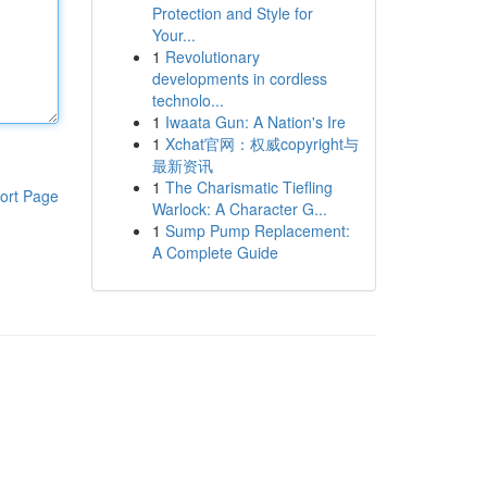
Protection and Style for
Your...
1
Revolutionary
developments in cordless
technolo...
1
Iwaata Gun: A Nation's Ire
1
Xchat官网：权威copyright与
最新资讯
1
The Charismatic Tiefling
ort Page
Warlock: A Character G...
1
Sump Pump Replacement:
A Complete Guide