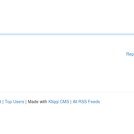
Rep
d
|
Top Users
| Made with
Kliqqi CMS
|
All RSS Feeds