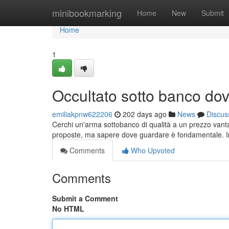
Home
minibookmarking
Home
New
Submit
Home
1
Occultato sotto banco dove
emiliakpnw622206
202 days ago
News
Discus
Cerchi un'arma sottobanco di qualità a un prezzo vantag
proposte, ma sapere dove guardare è fondamentale. I
Comments
Who Upvoted
Comments
Submit a Comment
No HTML