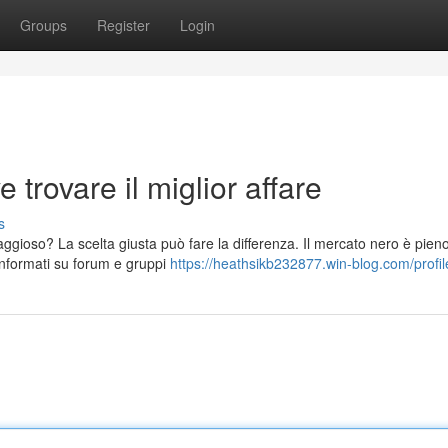
Groups
Register
Login
 trovare il miglior affare
s
gioso? La scelta giusta può fare la differenza. Il mercato nero è pieno
nformati su forum e gruppi
https://heathsikb232877.win-blog.com/profil