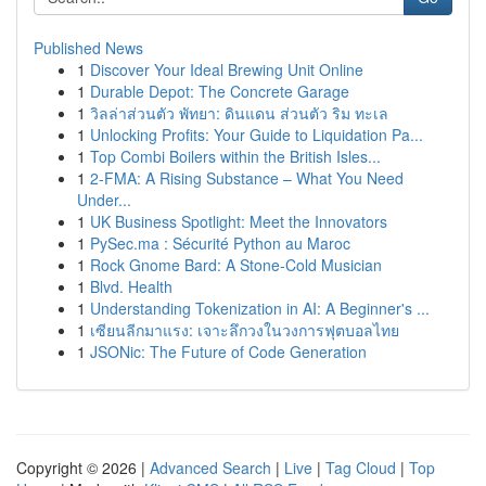
Published News
1
Discover Your Ideal Brewing Unit Online
1
Durable Depot: The Concrete Garage
1
วิลล่าส่วนตัว พัทยา: ดินแดน ส่วนตัว ริม ทะเล
1
Unlocking Profits: Your Guide to Liquidation Pa...
1
Top Combi Boilers within the British Isles...
1
2-FMA: A Rising Substance – What You Need
Under...
1
UK Business Spotlight: Meet the Innovators
1
PySec.ma : Sécurité Python au Maroc
1
Rock Gnome Bard: A Stone-Cold Musician
1
Blvd. Health
1
Understanding Tokenization in AI: A Beginner's ...
1
เซียนลีกมาแรง: เจาะลึกวงในวงการฟุตบอลไทย
1
JSONic: The Future of Code Generation
Copyright © 2026 |
Advanced Search
|
Live
|
Tag Cloud
|
Top