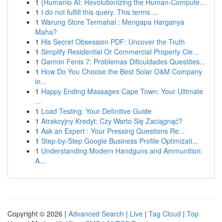
1
{Humanio AI: Revolutionizing the Human-Compute...
1
I do not fulfill this query. This terms ...
1
Warung Store Termahal : Mengapa Harganya
Maha?
1
His Secret Obsession PDF: Uncover the Truth
1
Simplify Residential Or Commercial Property Cle...
1
Garmin Fenix 7: Problemas Dificuldades Questões...
1
How Do You Choose the Best Solar O&M Company
in...
1
Happy Ending Massages Cape Town: Your Ultimate
...
1
Load Testing: Your Definitive Guide
1
Atrakcyjny Kredyt: Czy Warto Się Zaciągnąć?
1
Ask an Expert : Your Pressing Questions Re...
1
Step-by-Step Google Business Profile Optimizati...
1
Understanding Modern Handguns and Ammunition:
A...
Copyright © 2026 |
Advanced Search
|
Live
|
Tag Cloud
|
Top