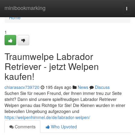
Home
minibookmarking
Togg
navi
Home
1
Traumwelpe Labrador
Retriever - jetzt Welpen
kaufen!
chiarasacv739720
195 days ago
News
Discuss
Suchen Sie für neuen Freund, der Ihnen immer treu zur Seite
steht? Dann sind unsere spielfreudigen Labrador Retriever
Welpen genau das Richtige für Sie! Die Kleinen wurden in einer
liebevollen Umgebung aufgezogen und
https://welpenhimmel.de/de/labrador-welpen/
Comments
Who Upvoted