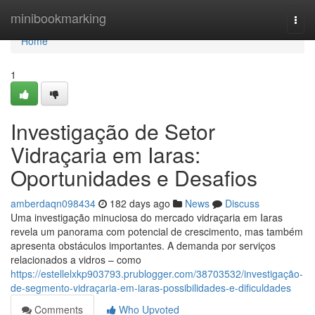
Home
minibookmarking
Togg
navi
Home
1
Investigação de Setor
Vidraçaria em Iaras:
Oportunidades e Desafios
amberdaqn098434
182 days ago
News
Discuss
Uma investigação minuciosa do mercado vidraçaria em Iaras
revela um panorama com potencial de crescimento, mas também
apresenta obstáculos importantes. A demanda por serviços
relacionados a vidros – como
https://estellelxkp903793.prublogger.com/38703532/investigação-
de-segmento-vidraçaria-em-iaras-possibilidades-e-dificuldades
Comments
Who Upvoted