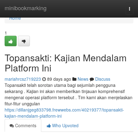
Home
minibookmarking
Togg
navi
Home
1
Topansakti: Kajian Mendalam
Platform Ini
mariahrcsz719223
89 days ago
News
Discuss
Topansakti telah sorotan utama bagi sejumlah pengguna
sekarang . Kajian ini akan memberikan tinjauan komprehensif
mengenai operasi platform tersebut . Tim kami akan menjelaskan
fitur-fitur unggulan
https://dillanjgeg833798.frewwebs.com/40219377/topansakti-
kajian-mendalam-platform-ini
Comments
Who Upvoted