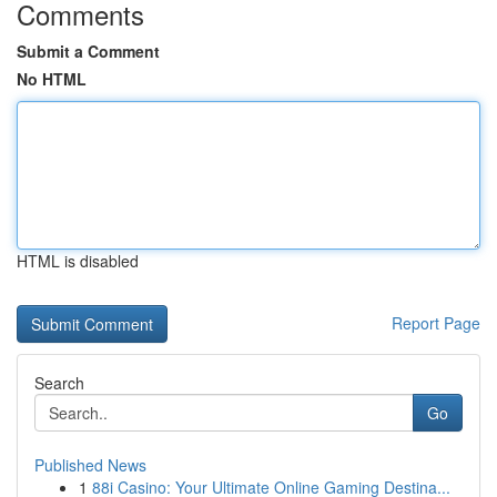
Comments
Submit a Comment
No HTML
HTML is disabled
Report Page
Search
Go
Published News
1
88i Casino: Your Ultimate Online Gaming Destina...