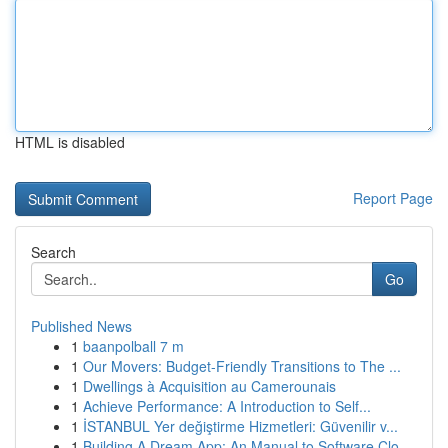
HTML is disabled
Report Page
Search
Go
Published News
1
baanpolball 7 m
1
Our Movers: Budget-Friendly Transitions to The ...
1
Dwellings à Acquisition au Camerounais
1
Achieve Performance: A Introduction to Self...
1
İSTANBUL Yer değiştirme Hizmetleri: Güvenilir v...
1
Building A Dream App: An Manual to Software Clo...