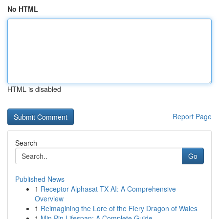
No HTML
HTML is disabled
Report Page
Search
Go
Published News
1
Receptor Alphasat TX AI: A Comprehensive
Overview
1
Reimagining the Lore of the Fiery Dragon of Wales
1
Min Pin Lifespan: A Complete Guide