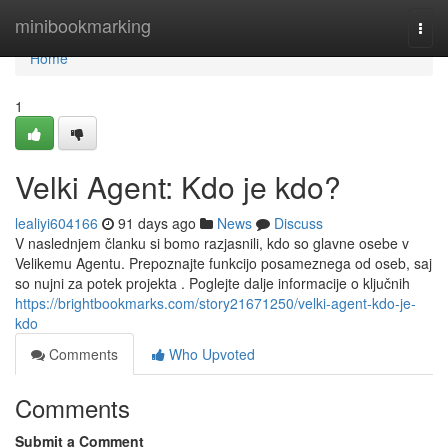
Home
minibookmarking
Togg
navi
Home
1
Velki Agent: Kdo je kdo?
lealiyi604166
91 days ago
News
Discuss
V naslednjem članku si bomo razjasnili, kdo so glavne osebe v
Velikemu Agentu. Prepoznajte funkcijo posameznega od oseb, saj
so nujni za potek projekta . Poglejte dalje informacije o ključnih
https://brightbookmarks.com/story21671250/velki-agent-kdo-je-
kdo
Comments
Who Upvoted
Comments
Submit a Comment