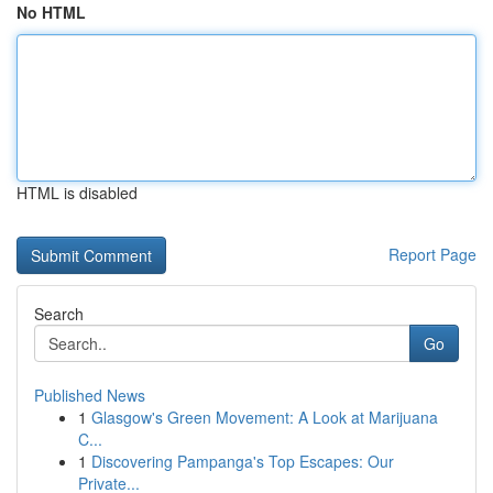
No HTML
HTML is disabled
Report Page
Search
Go
Published News
1
Glasgow's Green Movement: A Look at Marijuana
C...
1
Discovering Pampanga's Top Escapes: Our
Private...