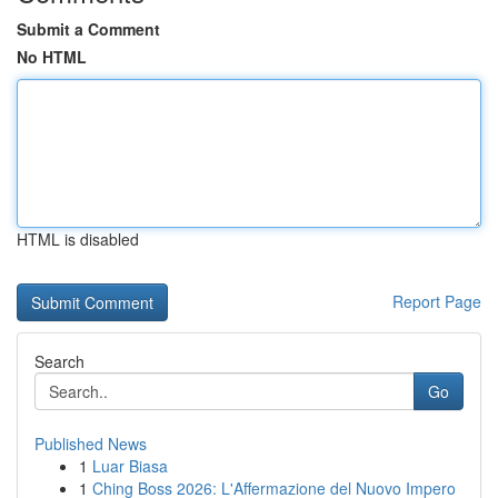
Submit a Comment
No HTML
HTML is disabled
Report Page
Search
Go
Published News
1
Luar Biasa
1
Ching Boss 2026: L'Affermazione del Nuovo Impero