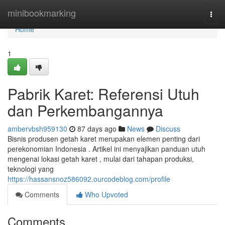
Home
minibookmarking
Togg
navi
Home
1
Pabrik Karet: Referensi Utuh
dan Perkembangannya
ambervbsh959130
87 days ago
News
Discuss
Bisnis produsen getah karet merupakan elemen penting dari
perekonomian Indonesia . Artikel ini menyajikan panduan utuh
mengenai lokasi getah karet , mulai dari tahapan produksi,
teknologi yang
https://hassansnoz586092.ourcodeblog.com/profile
Comments
Who Upvoted
Comments