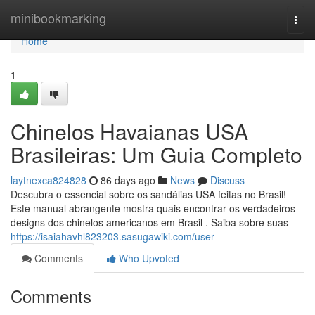
Home
minibookmarking
Togg
navi
Home
1
Chinelos Havaianas USA
Brasileiras: Um Guia Completo
laytnexca824828
86 days ago
News
Discuss
Descubra o essencial sobre os sandálias USA feitas no Brasil!
Este manual abrangente mostra quais encontrar os verdadeiros
designs dos chinelos americanos em Brasil . Saiba sobre suas
https://isaiahavhl823203.sasugawiki.com/user
Comments
Who Upvoted
Comments