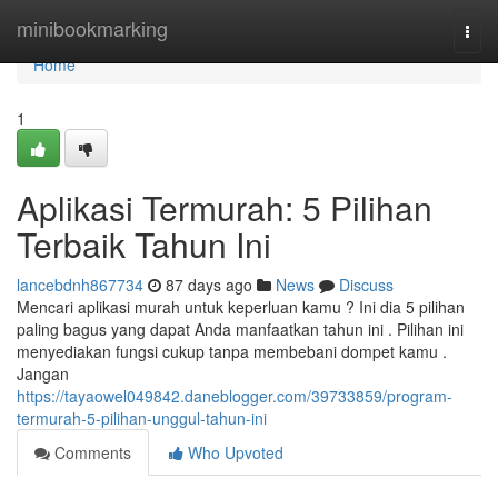
Home
minibookmarking
Togg
navi
Home
1
Aplikasi Termurah: 5 Pilihan
Terbaik Tahun Ini
lancebdnh867734
87 days ago
News
Discuss
Mencari aplikasi murah untuk keperluan kamu ? Ini dia 5 pilihan
paling bagus yang dapat Anda manfaatkan tahun ini . Pilihan ini
menyediakan fungsi cukup tanpa membebani dompet kamu .
Jangan
https://tayaowel049842.daneblogger.com/39733859/program-
termurah-5-pilihan-unggul-tahun-ini
Comments
Who Upvoted