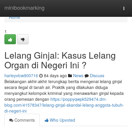
Home
minibookmarking
Togg
navi
Home
1
Lelang Ginjal: Kasus Lelang
Organ di Negeri Ini ?
harleyvlcw900716
84 days ago
News
Discuss
Belakangan akhir-akhir terungkap berita mengenai lelang ginjal
secara ilegal di tanah air. Praktik yang dilakukan diduga
menyangkut kelompok kriminal yang menawarkan ginjal kepada
orang pemesan dengan
https://poppyqwpk529474.dm-
blog.com/41578347/lelang-ginjal-skandal-lelang-anggota-tubuh-
di-negeri-ini
Comments
Who Upvoted