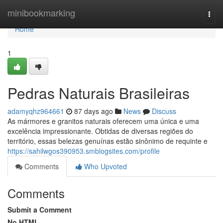
Home
minibookmarking
Togg
navi
Home
1
Pedras Naturais Brasileiras
adamyqhz964661
87 days ago
News
Discuss
As mármores e granitos naturais oferecem uma única e uma
excelência impressionante. Obtidas de diversas regiões do
território, essas belezas genuínas estão sinônimo de requinte e
https://sahilwgos390953.smblogsites.com/profile
Comments
Who Upvoted
Comments
Submit a Comment
No HTML